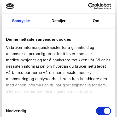
bruke våre websider og kan brukes for å personalisere
visse deler av innholdet. En informasjonskapsel er en
liten tekstfil som sendes fra vår webserver og lagres av
din nettleser. Informasjonen som lagres kan være
Samtykke
Detaljer
Om
opplysninger om hvordan våre brukere har surfet på og
anvendt våre nettsider, og om hvilken nettleser de har
brukt.
Denne nettsiden anvender cookies
Vi anvender statistikk om brukere og
Vi bruker informasjonskapsler for å gi innhold og
trafikk/trafikkleverandører i aggregert form. Statistikken
annonser et personlig preg, for å levere sosiale
inneholder aldri noen form for personlig informasjon, alt
mediefunksjoner og for å analysere trafikken vår. Vi deler
er anonymt. IP-adresser lagres ikke i vår database der vi
lagrer atferd på nettstedet, derfor kan informasjon om
dessuten informasjon om hvordan du bruker nettstedet
deg som bruker aldri kobles sammen med din identitet.
vårt, med partnerne våre innen sosiale medier,
Din IP-adresse lagres av sikkerhetsmessige årsaker bare i
annonsering og analysearbeid, som kan kombinere den
de tilfeller du selv aktivt registrerer deg på nettstedet.
med annen informasjon du har gjort tilgjengelig for dem,
eller som de har samlet inn gjennom din bruk av
Formål
tjenestene deres.
Utvikle og forbedre nettstedet gjennom å forstå
Samtykkevalg
hvordan det anvendes.
Nødvendig