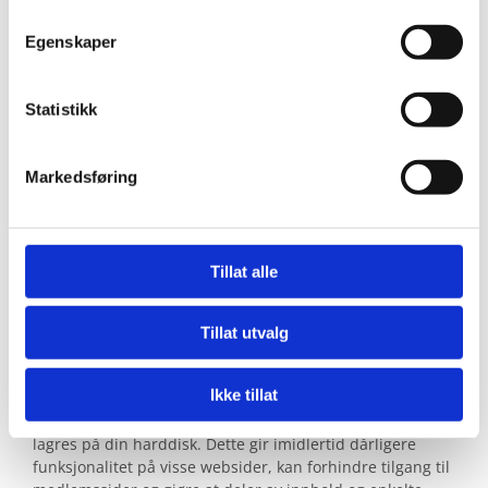
Beregne og rapportere brukerantall og trafikk.
Egenskaper
Gjøre det lettere for deg å navigere på nettstedet.
Gjøre det mulig for systemet å kjenne igjen faste
Statistikk
brukere for å kunne tilpasse tjenestene.
Iblant anvender vi tredjepartsinformasjonskapsler
Markedsføring
fra andre firma for å gjøre markedsundersøkelser
og trafikkmålinger, og for å forbedre
funksjonaliteten på nettstedet.
Tillat alle
Slik forhindrer du at informasjonskapsler
lagres
Tillat utvalg
Du kan slette informasjonskapsler fra din harddisk når
som helst, men dette gjør at dine personlige innstillinger
Ikke tillat
forsvinner. Du kan også endre innstillingene i din
nettleser slik at den ikke tillater at informasjonskapsler
lagres på din harddisk. Dette gir imidlertid dårligere
funksjonalitet på visse websider, kan forhindre tilgang til